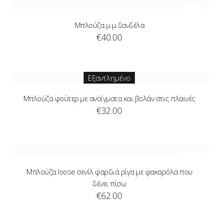
Μπλούζα μ.μ.δανδέλα
€
40.00
Εξαντλημένο
Μπλούζα φούτερ με ανοίγματα και βολάν στις πλαινές
€
32.00
Μπλούζα loose σενίλ φαρδιά ρίγα με φακαρόλα που
δένει πίσω
€
62.00