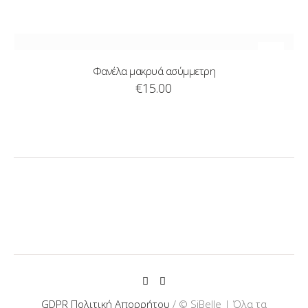
Φανέλα μακρυά ασύμμετρη
€
15.00
GDPR Πολιτική Απορρήτου
/ © SiBelle | Όλα τα