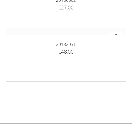
20186082
€
27.00
20182031
€
48.00