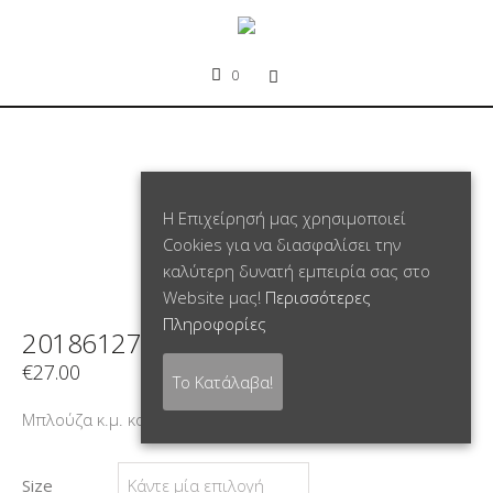
0
Η Επιχείρησή μας χρησιμοποιεί
Cookies για να διασφαλίσει την
καλύτερη δυνατή εμπειρία σας στο
Website μας!
Περισσότερες
Πληροφορίες
20186127
€
27.00
Το Κατάλαβα!
Μπλούζα κ.μ. κομμάτι εμπρός τύπωμα αστέρια
Size