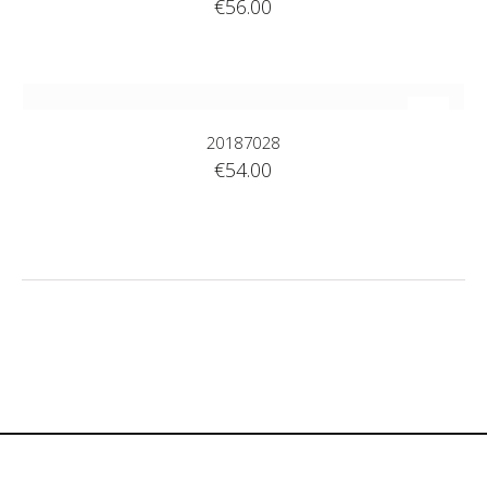
€
56.00
20187028
€
54.00